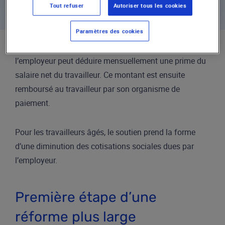
Tout refuser
Autoriser tous les cookies
Paramètres des cookies
Concrètement
, dans le cadre d’activa.brussels,
l’employeur peut déduire mensuellement une prime du
salaire net du travailleur. Ce montant est ensuite
remboursé au travailleur par son organisme de
paiement.
Pour les travailleurs âgés, le soutien prend la forme
d’une diminution des cotisations sociales dues par
l’employeur.
Première étape d’une
réforme plus large