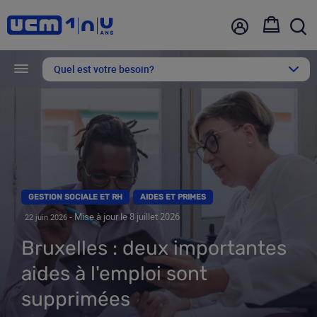
Aller
Top
au
bar
contenu
principal
Quel est votre besoin?
GESTION SOCIALE ET RH
AIDES ET PRIMES
- Mise à jour le 8 juillet 2026
22 juin 2026
Bruxelles : deux importantes
aides à l'emploi sont
supprimées