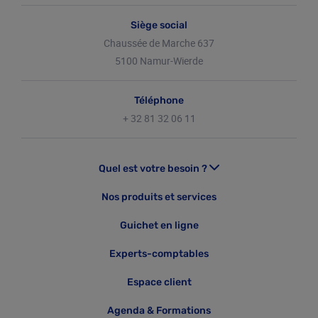
Siège social
Chaussée de Marche 637
5100 Namur-Wierde
Téléphone
+ 32 81 32 06 11
Quel est votre besoin ?
J'ai un projet
Nos produits et services
Je démarre
Guichet en ligne
Je gère mon activité
Experts-comptables
J'engage
Je gère mon personnel
Espace client
J’agis durablement
Agenda & Formations