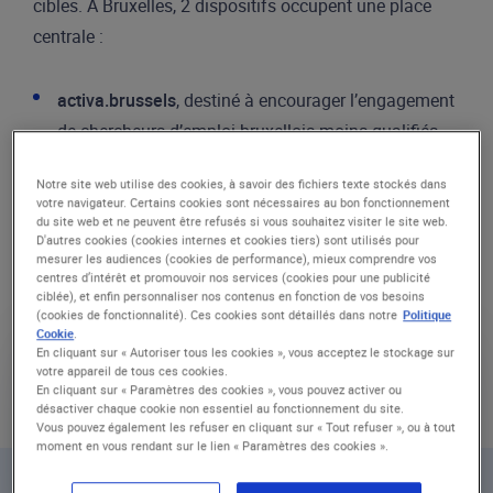
cibles. À Bruxelles, 2 dispositifs occupent une place
centrale :
activa.brussels
, destiné à encourager l’engagement
de chercheurs d’emploi bruxellois moins qualifiés
ou éloignés du marché du travail
Notre site web utilise des cookies, à savoir des fichiers texte stockés dans
la réduction des cotisations patronales pour les
votre navigateur. Certains cookies sont nécessaires au bon fonctionnement
du site web et ne peuvent être refusés si vous souhaitez visiter le site web.
travailleurs âgés de 61 ans ou plus
, afin de
D'autres cookies (cookies internes et cookies tiers) sont utilisés pour
mesurer les audiences (cookies de performance), mieux comprendre vos
favoriser leur maintien ou leur retour à l’emploi.
centres d’intérêt et promouvoir nos services (cookies pour une publicité
ciblée), et enfin personnaliser nos contenus en fonction de vos besoins
(cookies de fonctionnalité). Ces cookies sont détaillés dans notre
Politique
Cookie
.
En cliquant sur « Autoriser tous les cookies », vous acceptez le stockage sur
votre appareil de tous ces cookies.
En cliquant sur « Paramètres des cookies », vous pouvez activer ou
désactiver chaque cookie non essentiel au fonctionnement du site.
Vous pouvez également les refuser en cliquant sur « Tout refuser », ou à tout
moment en vous rendant sur le lien « Paramètres des cookies ».