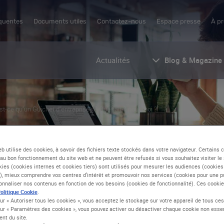
équentes
Documents utiles
Contactez-nous
Espace presse
À p
Actualités
Blog & Magazine
st-ce qu’un Guichet d’entreprises ? Que fait-il pour moi ?
b utilise des cookies, à savoir des fichiers texte stockés dans votre navigateur. Certains 
RÉQUENTES
au bon fonctionnement du site web et ne peuvent être refusés si vous souhaitez visiter le 
kies (cookies internes et cookies tiers) sont utilisés pour mesurer les audiences (cookies
, mieux comprendre vos centres d’intérêt et promouvoir nos services (cookies pour une pub
sonnaliser nos contenus en fonction de vos besoins (cookies de fonctionnalité). Ces cookie
olitique Cookie
.
sur « Autoriser tous les cookies », vous acceptez le stockage sur votre appareil de tous ce
sur « Paramètres des cookies », vous pouvez activer ou désactiver chaque cookie non essen
nt du site.