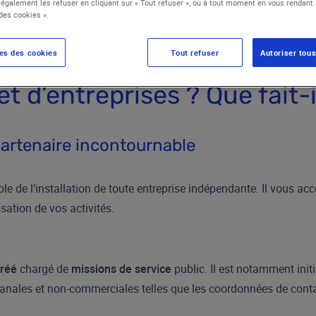
également les refuser en cliquant sur « Tout refuser », ou à tout moment en vous rendant s
es cookies ».
es des cookies
Tout refuser
Autoriser tous
t d’entreprises ? Que fait-i
partenaire incontournable
ble de l’installation de toute entreprise indépendante. Il vous 
sation de vos activités.
réé
chargé de
missions de service
public. Il est notamment init
nales et non-commerciales telles que les coordonnées de contact,