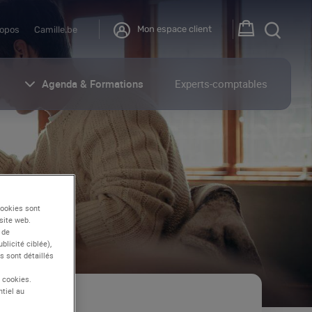
Mon espace client
ropos
Camille.be
Agenda & Formations
Experts-comptables
cookies sont
site web.
 de
licité ciblée),
s sont détaillés
s cookies.
tiel au