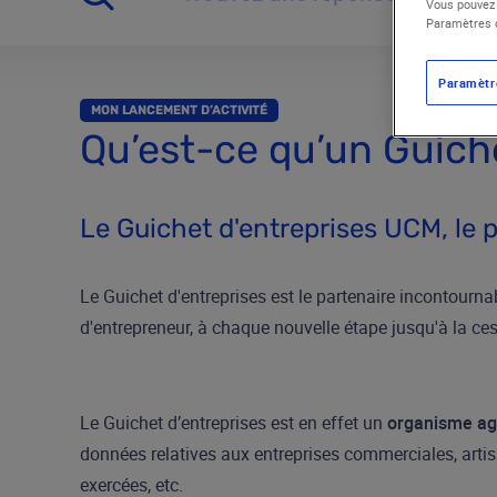
Trouvez une réponse parmi nos questions fréquentes
Vous pouvez 
Paramètres d
Paramètr
MON LANCEMENT D’ACTIVITÉ
Qu’est-ce qu’un Guiche
Le Guichet d'entreprises UCM, le 
Le Guichet d'entreprises est le partenaire incontourna
d'entrepreneur, à chaque nouvelle étape jusqu'à la ces
Le Guichet d’entreprises est en effet un
organisme ag
données relatives aux entreprises commerciales, artisa
exercées, etc.